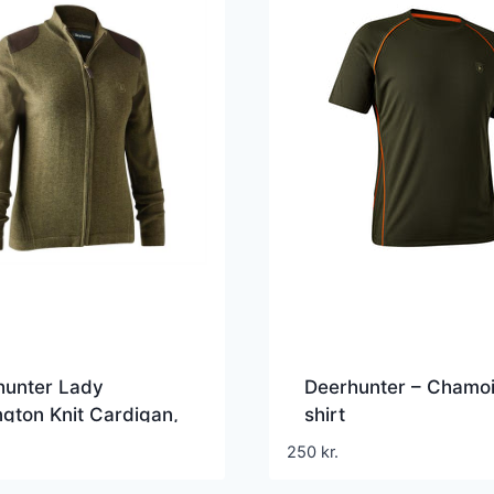
hunter Lady
Deerhunter – Chamoi
ngton Knit Cardigan,
shirt
ess
250
kr.