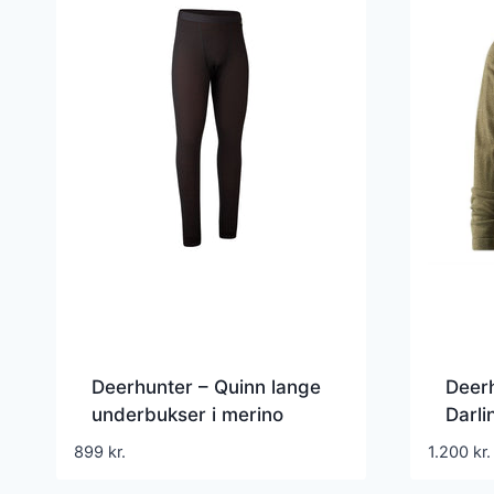
Deerhunter – Quinn lange
Deer
underbukser i merino
Darli
Cypr
899
kr.
1.200
kr.