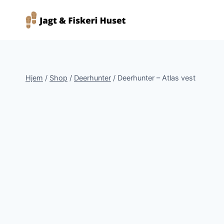
Fortsæt
til
indhold
Hjem
/
Shop
/
Deerhunter
/
Deerhunter – Atlas vest