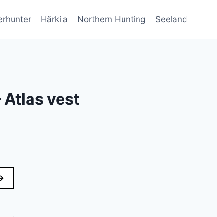
erhunter
Härkila
Northern Hunting
Seeland
 Atlas vest
→