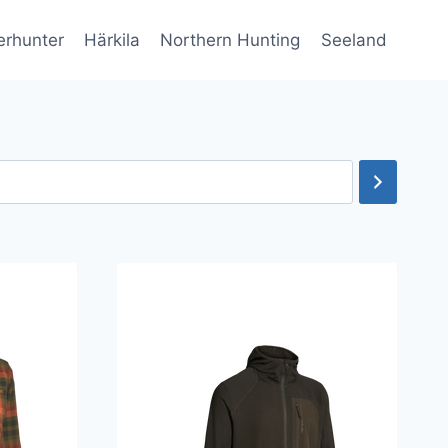
erhunter
Härkila
Northern Hunting
Seeland