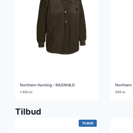
Northern Hunting – RAGNHILD
Northern 
1.400
kr.
599
kr.
Tilbud
VARE
TILBUD
PÅ
TILBUD