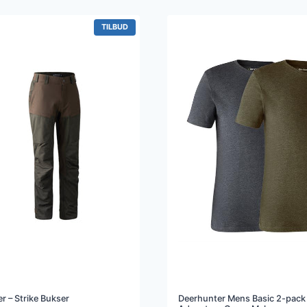
:
er:
599 kr..
479 kr..
99 kr..
799 kr..
VARE
TILBUD
PÅ
TILBUD
r – Strike Bukser
Deerhunter Mens Basic 2-pack 