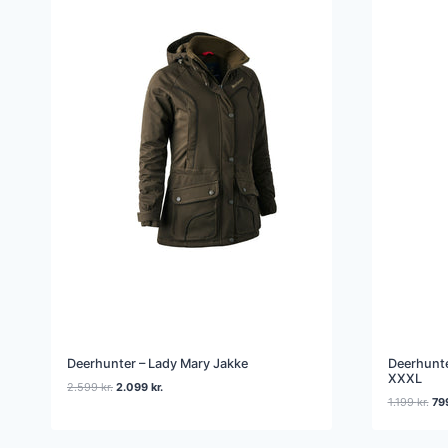
Deerhunter – Lady Mary Jakke
Deerhunte
XXXL
Den
Den
2.599
kr.
2.099
kr.
De
1.199
kr.
79
oprindelige
aktuelle
opr
pris
pris
pri
var:
er: