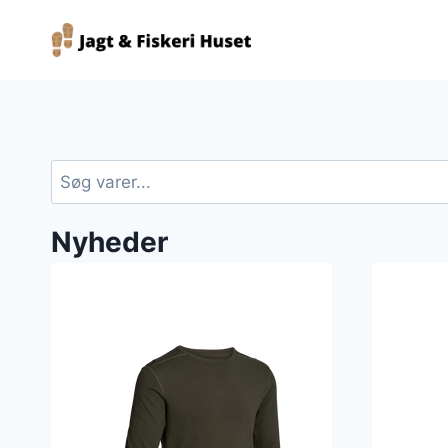
Fortsæt
til
indhold
Søg
Nyheder