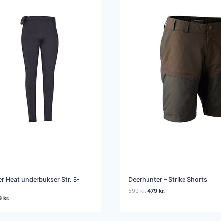
r Heat underbukser Str. S-
Deerhunter – Strike Shorts
Den
Den
599
kr.
479
kr.
n
Den
9
kr.
oprindelige
aktuelle
indelige
aktuelle
pris
pris
s
pris
var:
er: