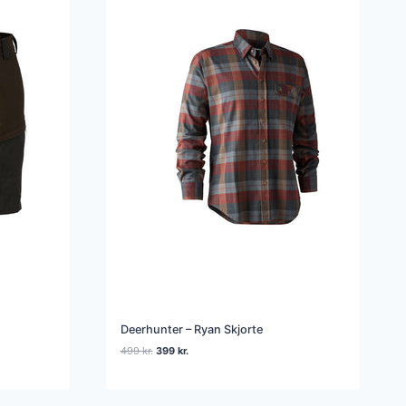
Deerhunter – Ryan Skjorte
Den
Den
499
kr.
399
kr.
oprindelige
aktuelle
pris
pris
var:
er: