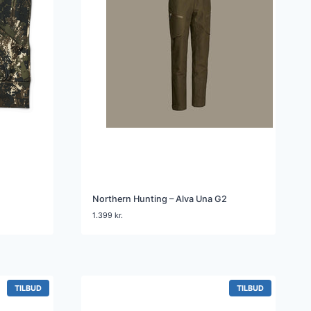
Northern Hunting – Alva Una G2
1.399
kr.
VARE
VARE
TILBUD
TILBUD
PÅ
PÅ
TILBUD
TILBUD