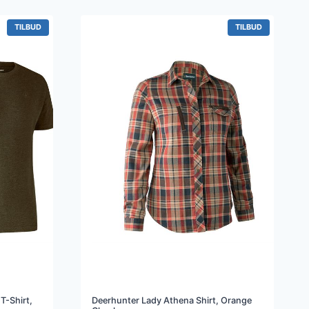
499 kr..
399 kr..
VARE
VARE
TILBUD
TILBUD
PÅ
PÅ
TILBUD
TILBUD
T-Shirt,
Deerhunter Lady Athena Shirt, Orange