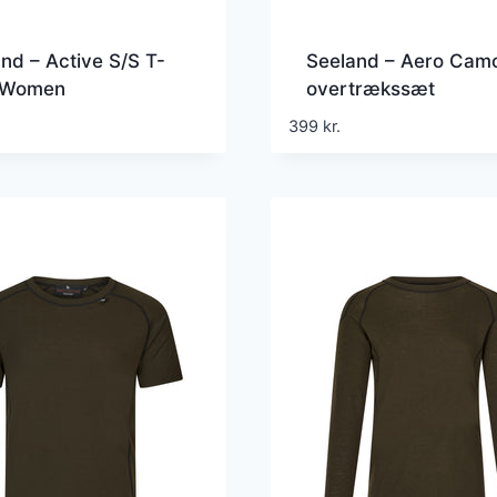
nd – Active S/S T-
Seeland – Aero Cam
t Women
overtrækssæt
399
kr.