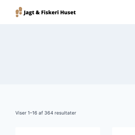
Fortsæt
til
indhold
Viser 1–16 af 364 resultater