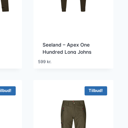
Seeland – Apex One
Hundred Long Johns
599
kr.
ilbud!
Tilbud!