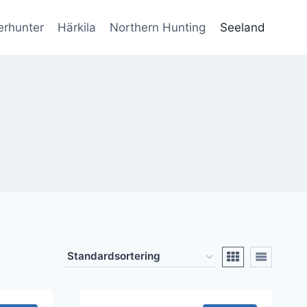
erhunter
Härkila
Northern Hunting
Seeland