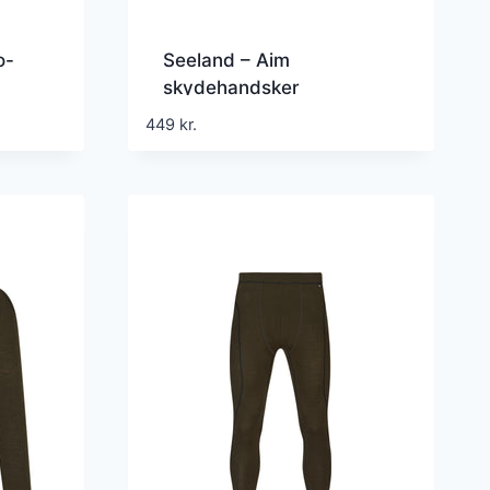
o-
Seeland – Aim
skydehandsker
449
kr.