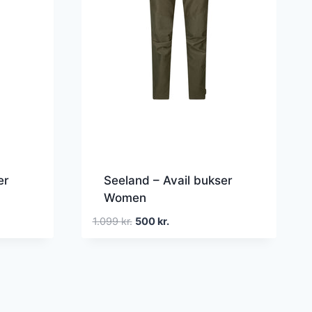
er
Seeland – Avail bukser
Women
Den
Den
1.099
kr.
500
kr.
oprindelige
aktuelle
pris
pris
var:
er:
1.099 kr..
500 kr..