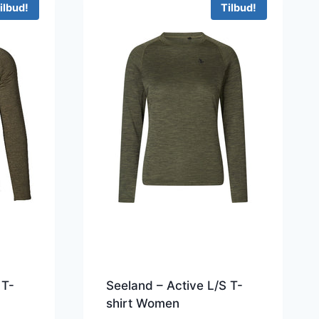
ilbud!
Tilbud!
 T-
Seeland – Active L/S T-
shirt Women