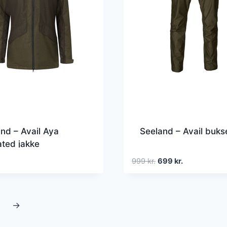
nd – Avail Aya
Seeland – Avail buks
ated jakke
Den
Den
999
kr.
699
kr.
oprindelige
aktuelle
pris
pris
var:
er:
→
999 kr..
699 kr..