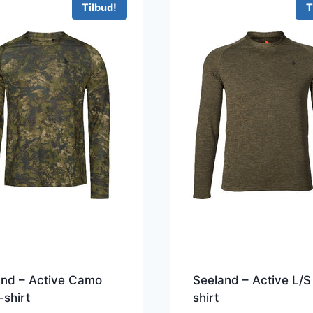
Tilbud!
T
and – Active Camo
Seeland – Active L/S
-shirt
shirt