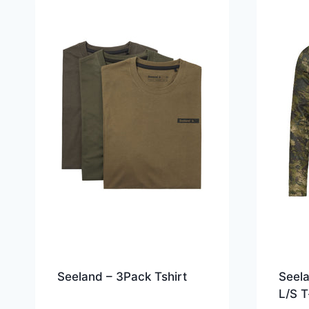
Seeland – 3Pack Tshirt
Seel
L/S T