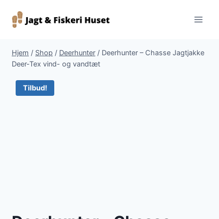
Fortsæt
til
indhold
Hjem
/
Shop
/
Deerhunter
/
Deerhunter – Chasse Jagtjakke
Deer-Tex vind- og vandtæt
Tilbud!