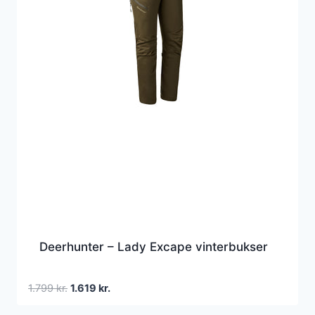
Deerhunter – Lady Excape vinterbukser
Den
Den
1.799
kr.
1.619
kr.
oprindelige
aktuelle