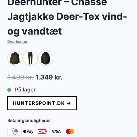
Deerhunter – Chasse
Jagtjakke Deer-Tex vind-
og vandtæt
Deerhunter
Den
Den
1.499
kr.
1.349
kr.
oprindelige
aktuelle
På lager
pris
pris
HUNTERSPOINT.DK →
var:
er:
1.499 kr..
1.349 kr..
Betalingsmuligheder