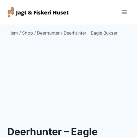
Fortsæt
til
indhold
Hjem
/
Shop
/
Deerhunter
/
Deerhunter – Eagle Bukser
Deerhunter – Eagle