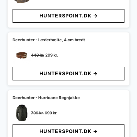
HUNTERSPOINT.DK →
Deerhunter - Læderbælte, 4 cm bredt
Den
Den
449
kr.
299
kr.
oprindelige
aktuelle
pris
pris
HUNTERSPOINT.DK →
var:
er:
449 kr..
299 kr..
Deerhunter - Hurricane Regnjakke
Den
Den
799
kr.
699
kr.
oprindelige
aktuelle
pris
pris
HUNTERSPOINT.DK →
var:
er: