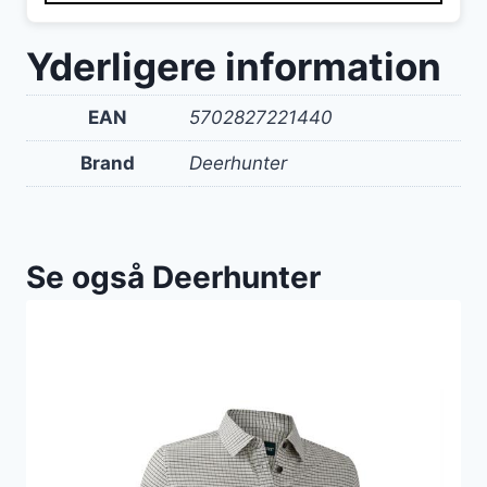
799 kr..
699 kr..
Yderligere information
EAN
5702827221440
Brand
Deerhunter
Se også Deerhunter