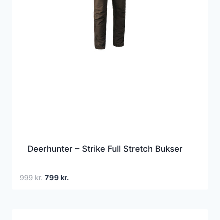
Deerhunter – Strike Full Stretch Bukser
Den
Den
999
kr.
799
kr.
oprindelige
aktuelle
pris
pris
var:
er: