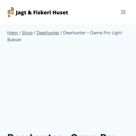
Fortsæt
til
indhold
Hjem
/
Shop
/
Deerhunter
/
Deerhunter – Game Pro Light
Bukser