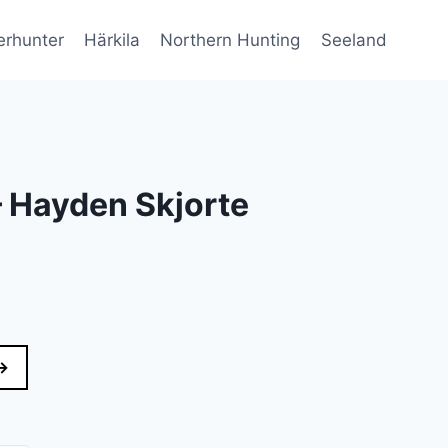
erhunter
Härkila
Northern Hunting
Seeland
 Hayden Skjorte
→