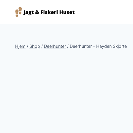
Fortsæt
til
indhold
Hjem
/
Shop
/
Deerhunter
/
Deerhunter – Hayden Skjorte