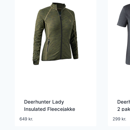
Deerhunter Lady
Deerh
Insulated Fleecejakke
2 pa
649
kr.
299
kr.