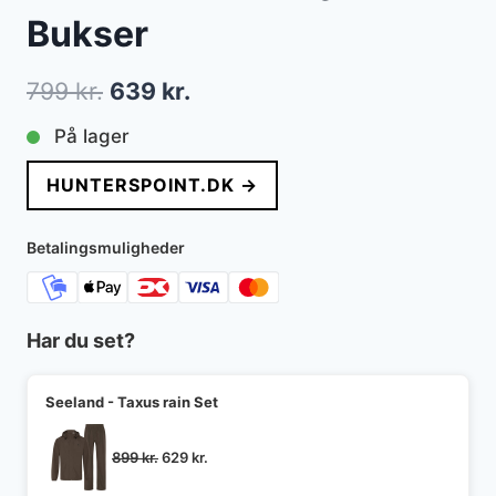
Bukser
Den
Den
799
kr.
639
kr.
oprindelige
aktuelle
På lager
pris
pris
HUNTERSPOINT.DK →
var:
er:
799 kr..
639 kr..
Betalingsmuligheder
Har du set?
Seeland - Taxus rain Set
Den
Den
899
kr.
629
kr.
oprindelige
aktuelle