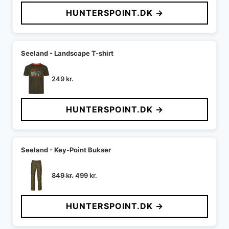
pris
pris
HUNTERSPOINT.DK →
var:
er:
899 kr..
629 kr..
Seeland - Landscape T-shirt
249
kr.
HUNTERSPOINT.DK →
Seeland - Key-Point Bukser
Den
Den
849
kr.
499
kr.
oprindelige
aktuelle
pris
pris
HUNTERSPOINT.DK →
var:
er:
849 kr..
499 kr..