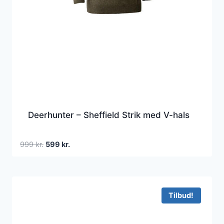
Deerhunter – Sheffield Strik med V-hals
Den
Den
999
kr.
599
kr.
oprindelige
aktuelle
pris
pris
var:
er:
999 kr..
599 kr..
Tilbud!