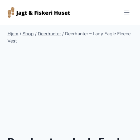
Fortsæt
til
indhold
Hjem
/
Shop
/
Deerhunter
/
Deerhunter – Lady Eagle Fleece
Vest