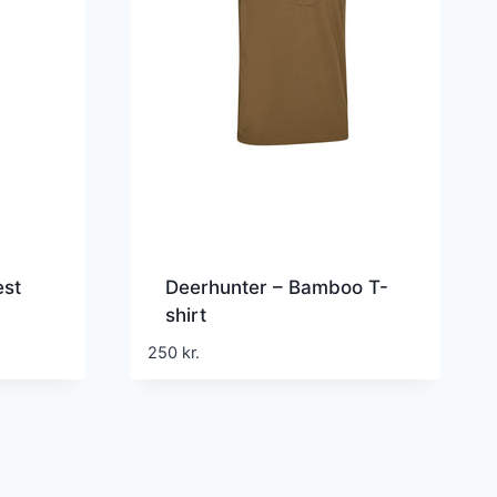
est
Deerhunter – Bamboo T-
shirt
250
kr.