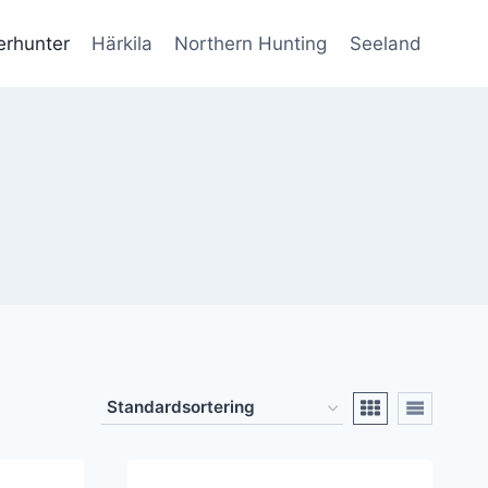
erhunter
Härkila
Northern Hunting
Seeland