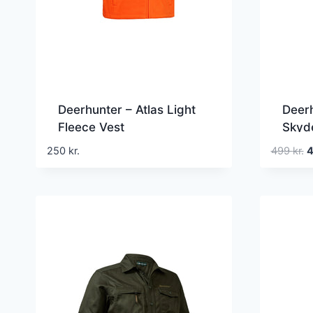
Deerhunter – Atlas Light
Deerh
Fleece Vest
Skyd
D
250
kr.
499
kr.
o
p
v
4