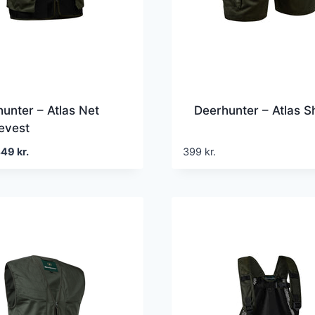
unter – Atlas Net
Deerhunter – Atlas S
evest
en
Den
449
kr.
399
kr.
prindelige
aktuelle
ris
pris
ar:
er:
99 kr..
449 kr..