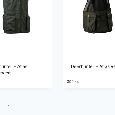
unter – Atlas
Deerhunter – Atlas v
evest
399
kr.
→