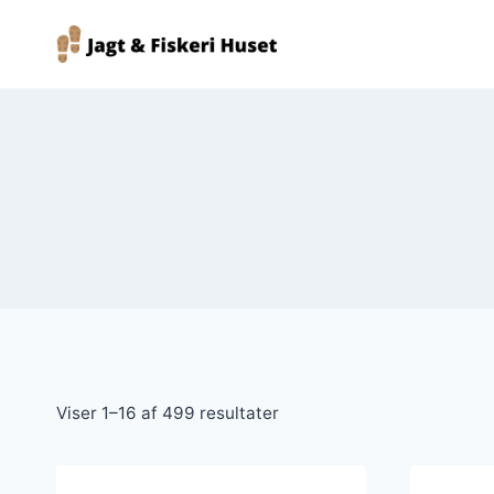
Fortsæt
til
indhold
Viser 1–16 af 499 resultater