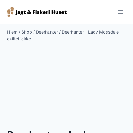
Fortsæt
til
indhold
Hjem
/
Shop
/
Deerhunter
/
Deerhunter – Lady Mossdale
quiltet jakke