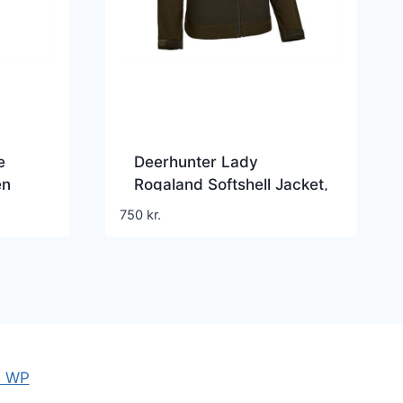
e
Deerhunter Lady
en
Rogaland Softshell Jacket,
Fallen Leaf
750
kr.
e WP