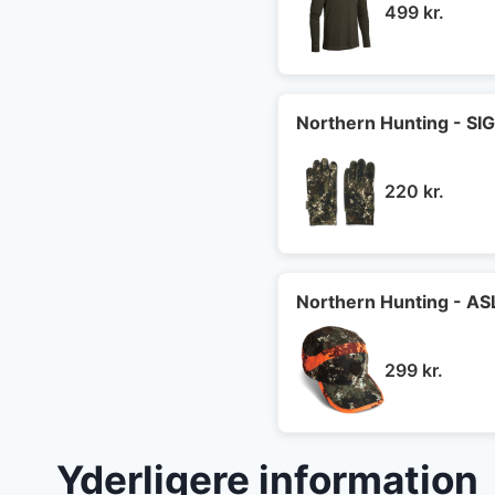
499
kr.
Northern Hunting - S
220
kr.
Northern Hunting - AS
299
kr.
Yderligere information