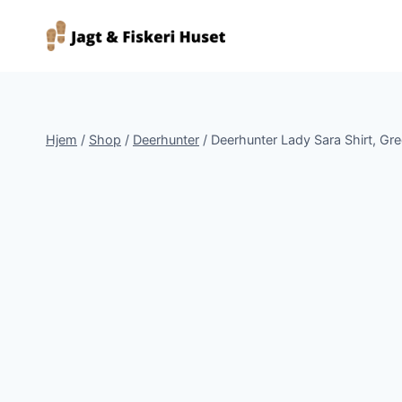
Fortsæt
til
indhold
Hjem
/
Shop
/
Deerhunter
/
Deerhunter Lady Sara Shirt, Gr