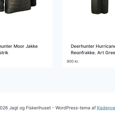
hunter Moor Jakke
Deerhunter Hurrican
trik
Regnfrakke, Art Gre
900
kr.
026 Jagt og Fiskerihuset - WordPress-tema af
Kadenc