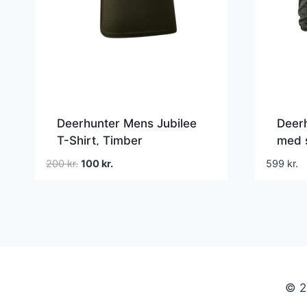
Deerhunter Mens Jubilee
Deer
T-Shirt, Timber
med s
Den
Den
200
kr.
100
kr.
599
kr.
oprindelige
aktuelle
pris
pris
var:
er:
200 kr..
100 kr..
© 2