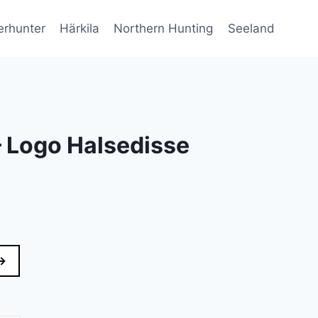
erhunter
Härkila
Northern Hunting
Seeland
– Logo Halsedisse
→