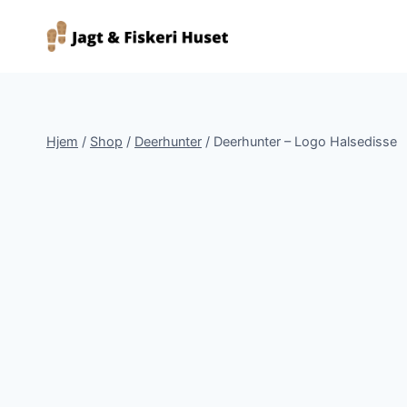
Fortsæt
til
indhold
Hjem
/
Shop
/
Deerhunter
/
Deerhunter – Logo Halsedisse