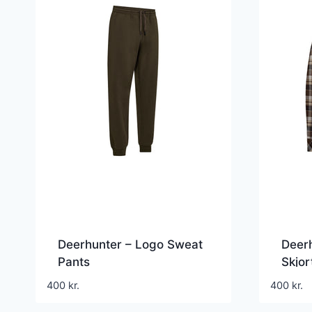
Deerhunter – Logo Sweat
Deerh
Pants
Skjor
400
kr.
400
kr.