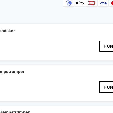
andsker
HUN
empstrømper
HUN
t Hempstrømper