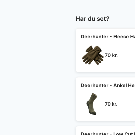
Har du set?
Deerhunter - Fleece H
70
kr.
Deerhunter - Ankel H
79
kr.
Deerhunter - Low Cu