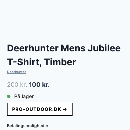
Deerhunter Mens Jubilee
T-Shirt, Timber
Deerhunter
Den
Den
200
kr.
100
kr.
oprindelige
aktuelle
På lager
pris
pris
PRO-OUTDOOR.DK →
var:
er:
200 kr..
100 kr..
Betalingsmuligheder