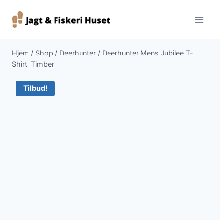
Fortsæt
til
indhold
Hjem
/
Shop
/
Deerhunter
/
Deerhunter Mens Jubilee T-
Shirt, Timber
Tilbud!