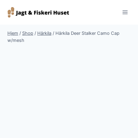
Fortsæt
til
indhold
Hjem
/
Shop
/
Härkila
/
Härkila Deer Stalker Camo Cap
w/mesh