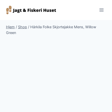
Fortsæt
til
indhold
Hjem
/
Shop
/
Härkila Folke Skjortejakke Mens, Willow
Green