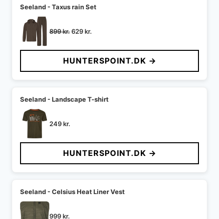
Seeland - Taxus rain Set
Den
Den
899
kr.
629
kr.
oprindelige
aktuelle
pris
pris
HUNTERSPOINT.DK →
var:
er:
899 kr..
629 kr..
Seeland - Landscape T-shirt
249
kr.
HUNTERSPOINT.DK →
Seeland - Celsius Heat Liner Vest
999
kr.