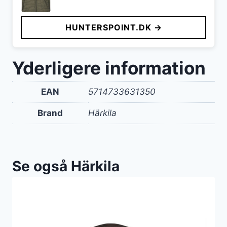
HUNTERSPOINT.DK →
Yderligere information
EAN
5714733631350
Brand
Härkila
Se også Härkila