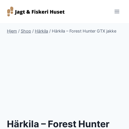
Fortsæt
til
indhold
Hjem
/
Shop
/
Härkila
/
Härkila – Forest Hunter GTX jakke
Härkila – Forest Hunter