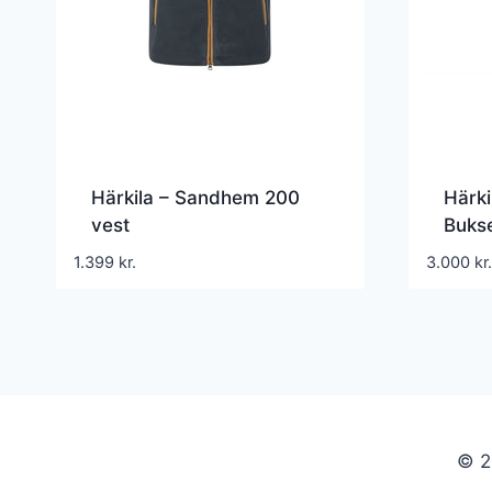
Härkila – Sandhem 200
Härk
vest
Buks
Gree
1.399
kr.
3.000
kr.
© 2