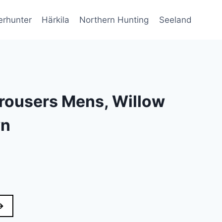
erhunter
Härkila
Northern Hunting
Seeland
 Trousers Mens, Willow
wn
→