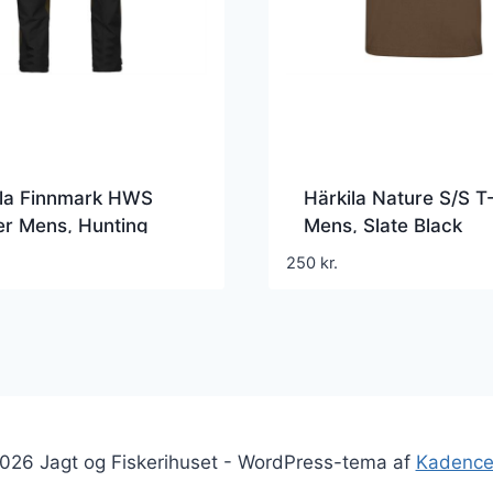
ila Finnmark HWS
Härkila Nature S/S T
er Mens, Hunting
Mens, Slate Black
n
250
kr.
026 Jagt og Fiskerihuset - WordPress-tema af
Kadenc