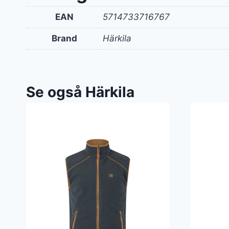
EAN
5714733716767
Brand
Härkila
Se også Härkila