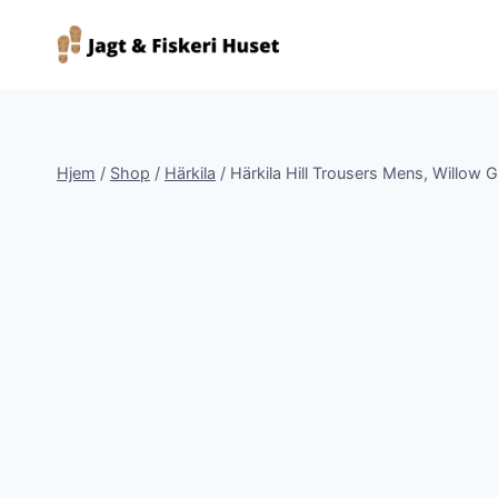
Fortsæt
til
indhold
Hjem
/
Shop
/
Härkila
/
Härkila Hill Trousers Mens, Willow 