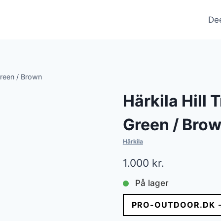
De
Green / Brown
Härkila Hill
Green / Bro
Härkila
1.000
kr.
På lager
PRO-OUTDOOR.DK 