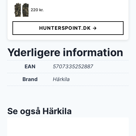
220
kr.
HUNTERSPOINT.DK →
Yderligere information
EAN
5707335252887
Brand
Härkila
Se også Härkila