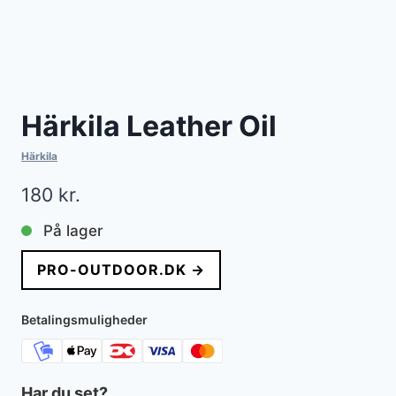
Härkila Leather Oil
Härkila
180
kr.
På lager
PRO-OUTDOOR.DK →
Betalingsmuligheder
Har du set?