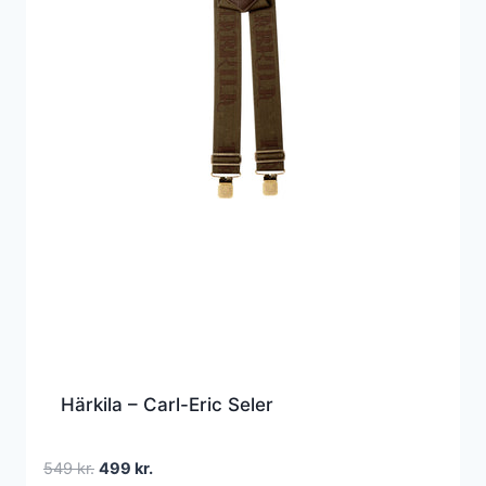
Härkila – Carl-Eric Seler
Den
Den
549
kr.
499
kr.