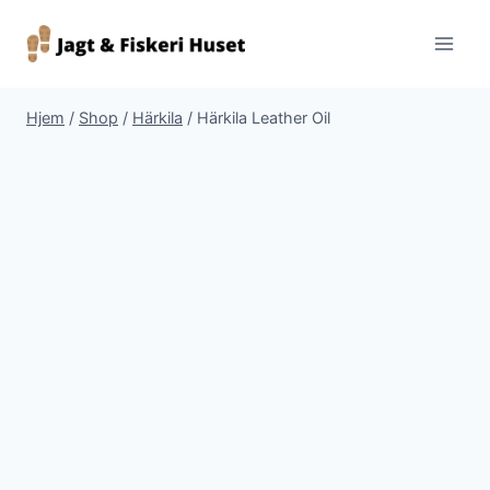
Fortsæt
til
indhold
Hjem
/
Shop
/
Härkila
/
Härkila Leather Oil