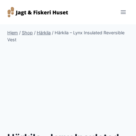
Fortsæt
til
indhold
Hjem
/
Shop
/
Härkila
/
Härkila – Lynx Insulated Reversible
Vest