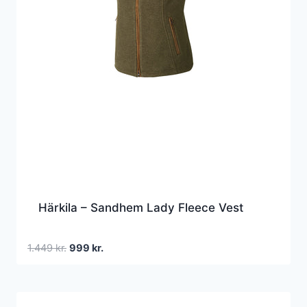
Härkila – Sandhem Lady Fleece Vest
Den
Den
1.449
kr.
999
kr.
oprindelige
aktuelle
pris
pris
var:
er: