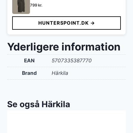
799
kr.
HUNTERSPOINT.DK →
Yderligere information
EAN
5707335387770
Brand
Härkila
Se også Härkila