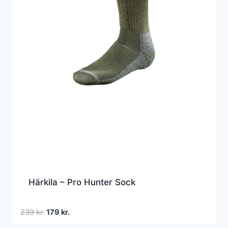
Härkila – Pro Hunter Sock
Den
Den
239
kr.
179
kr.
oprindelige
aktuelle