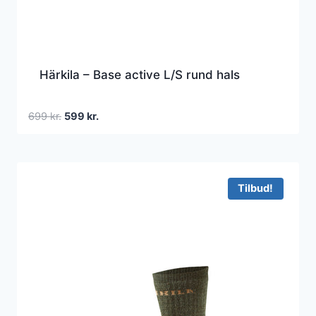
Härkila – Base active L/S rund hals
Den
Den
699
kr.
599
kr.
oprindelige
aktuelle
pris
pris
var:
er:
699 kr..
599 kr..
Tilbud!