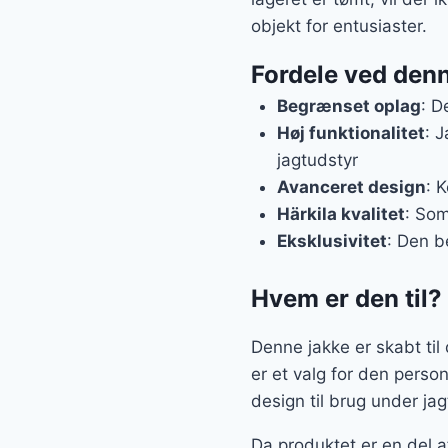
objekt for entusiaster.
Fordele ved denn
Begrænset oplag
: D
Høj funktionalitet
: 
jagtudstyr
Avanceret design
: 
Härkila kvalitet
: Som
Eksklusivitet
: Den b
Hvem er den til?
Denne jakke er skabt til 
er et valg for den perso
design til brug under jag
Da produktet er en del a