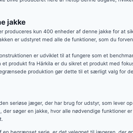
e jakke
er produceres kun 400 enheder af denne jakke for at sik
Jakken er udstyret med alle de funktioner, som du forvent
Konstruktionen er udviklet til at fungere som et benchmar
 et produkt fra Härkila er du sikret et produkt med fok
egrænsede produktion gør dette til et særligt valg for d
den seriøse jæger, der har brug for udstyr, som lever op 
n, der søger en jakke, hvor alle nødvendige funktioner e
t.
f en begrænset serie, er det velegnet til jægeren, der øn