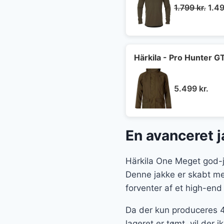
Den
1.799
kr.
1.4
opri
pris
var:
1.79
Härkila - Pro Hunter GT
5.499
kr.
En avanceret ja
Härkila One Meget god-j
Denne jakke er skabt me
forventer af et high-end
Da der kun produceres 
lageret er tømt, vil der 