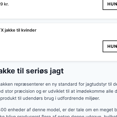
Den
99
kr.
HUN
ndelige
aktuelle
pris
er:
9 kr..
1.499 kr..
X jakke til kvinder
HUN
kke til seriøs jagt
akken repræsenterer en ny standard for jagtudstyr til 
d stor præcision og er udviklet til at imødekomme alle 
 produkt til udendørs brug i udfordrende miljøer.
400 enheder af denne model, er der tale om en meget b
ikke blive produceret flere af netop denne udgave, hvilket