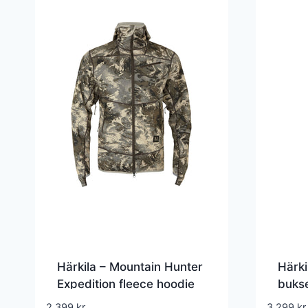
Härkila – Mountain Hunter
Härki
Expedition fleece hoodie
buks
2.399
kr.
3.299
kr.