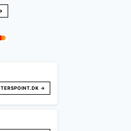
→
TERSPOINT.DK →