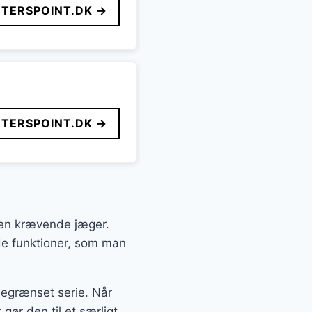
TERSPOINT.DK →
TERSPOINT.DK →
den krævende jæger.
de funktioner, som man
egrænset serie. Når
 gør den til et særligt