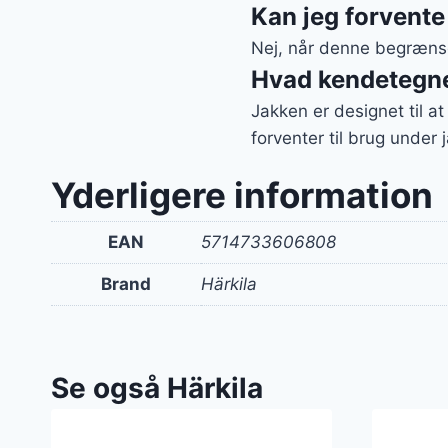
Kan jeg forvente
Nej, når denne begrænsed
Hvad kendetegne
Jakken er designet til a
forventer til brug under j
Yderligere information
EAN
5714733606808
Brand
Härkila
Se også Härkila