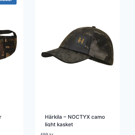
r
Härkila – NOCTYX camo
light kasket
499
kr.