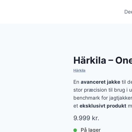
De
Härkila – On
Härkila
En
avanceret jakke
til 
stor præcision til brug i
benchmark for jagtjakke
et
eksklusivt produkt
me
9.999
kr.
På lager