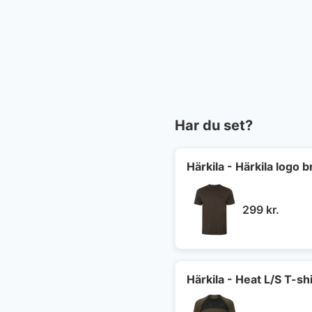
Har du set?
Härkila - Härkila logo b
299
kr.
Härkila - Heat L/S T-shi