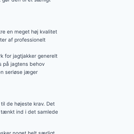
re en meget høj kvalitet
er af professionelt
k for jagtjakker generelt
us på jagtens behov
en seriøse jæger
til de højeste krav. Det
r tænkt ind i det samlede
sker noget helt særligt.