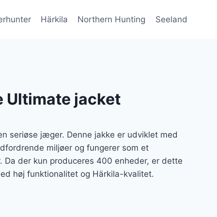
erhunter
Härkila
Northern Hunting
Seeland
e Ultimate jacket
den seriøse jæger. Denne jakke er udviklet med
 udfordrende miljøer og fungerer som et
r. Da der kun produceres 400 enheder, er dette
d høj funktionalitet og Härkila-kvalitet.