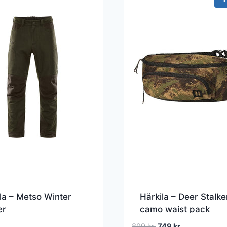
la – Metso Winter
Härkila – Deer Stalke
er
camo waist pack
Den
Den
899
kr.
749
kr.