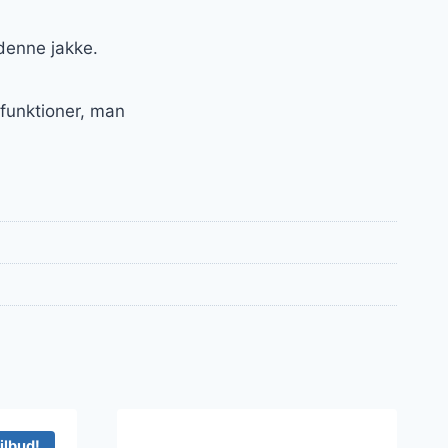
 denne jakke.
 funktioner, man
ilbud!