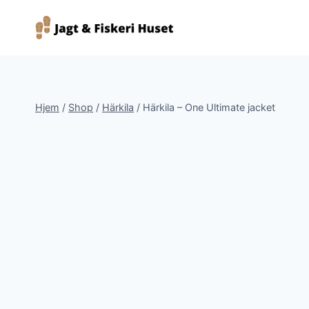
Fortsæt
til
indhold
Hjem
/
Shop
/
Härkila
/
Härkila – One Ultimate jacket