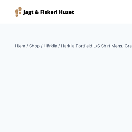
Fortsæt
til
indhold
Hjem
/
Shop
/
Härkila
/
Härkila Portfield L/S Shirt Mens, Gr