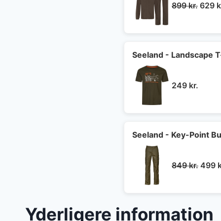
Den
899
kr.
629
k
oprin
pris
var:
899 kr
Seeland - Landscape T
249
kr.
Seeland - Key-Point B
Den
849
kr.
499
k
oprin
pris
var:
Yderligere information
849 k