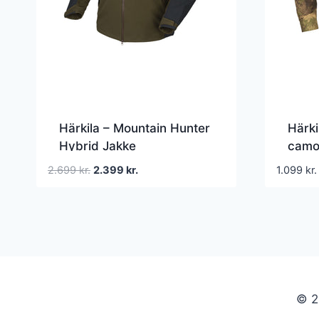
Härkila – Mountain Hunter
Härki
Hybrid Jakke
camo 
Den
Den
2.699
kr.
2.399
kr.
1.099
kr.
oprindelige
aktuelle
pris
pris
var:
er:
2.699 kr..
2.399 kr..
© 2