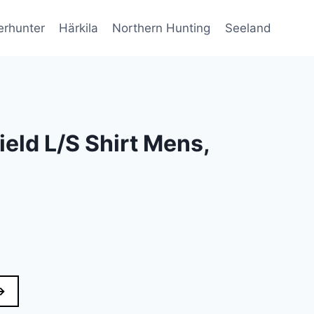
erhunter
Härkila
Northern Hunting
Seeland
ield L/S Shirt Mens,
→