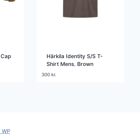
 Cap
Härkila Identity S/S T-
Shirt Mens, Brown
Melange
300
kr.
e WP