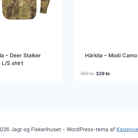
la – Deer Stalker
Härkila – Modi Camo
L/S shirt
Den
Den
389
kr.
329
kr.
oprindelige
aktuelle
pris
pris
var:
er:
389 kr..
329 kr..
026 Jagt og Fiskerihuset - WordPress-tema af
Kadenc