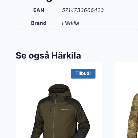
EAN
5714733666420
Brand
Härkila
Se også Härkila
Tilbud!