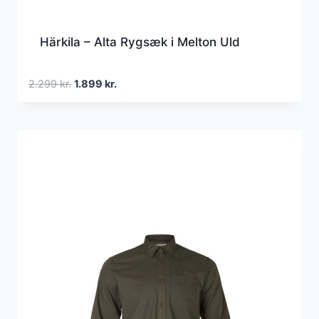
Härkila – Alta Rygsæk i Melton Uld
Den
Den
2.299
kr.
1.899
kr.
oprindelige
aktuelle
pris
pris
var:
er:
2.299 kr..
1.899 kr..