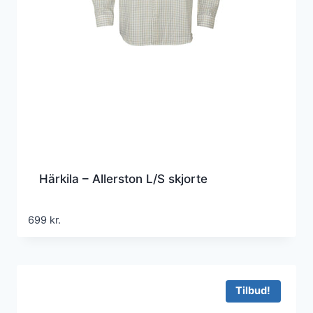
Härkila – Allerston L/S skjorte
699
kr.
Tilbud!