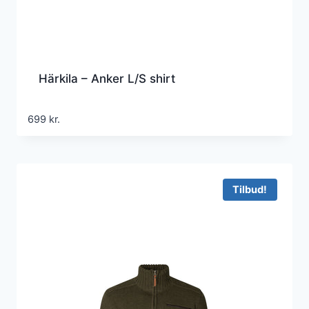
Härkila – Anker L/S shirt
699
kr.
Tilbud!