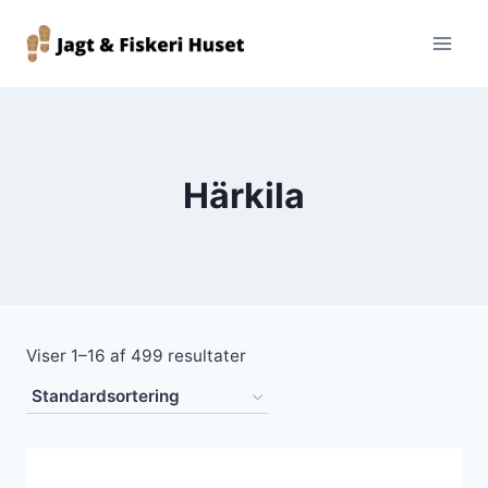
Fortsæt
til
indhold
Härkila
Viser 1–16 af 499 resultater