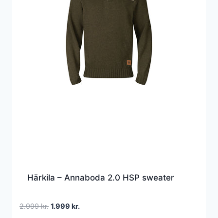
Härkila – Annaboda 2.0 HSP sweater
Den
Den
2.999
kr.
1.999
kr.
oprindelige
aktuelle