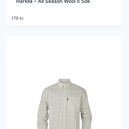
Härkila – All Season Wool II Sok
179
kr.