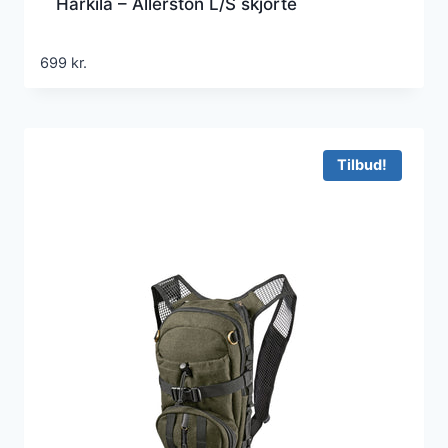
Härkila – Allerston L/S skjorte
699
kr.
Tilbud!