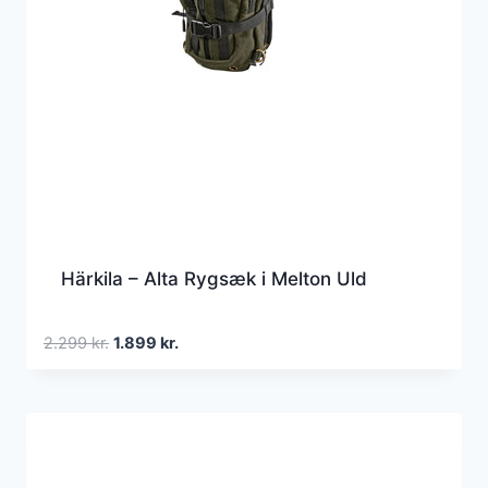
Härkila – Alta Rygsæk i Melton Uld
Den
Den
2.299
kr.
1.899
kr.
oprindelige
aktuelle
pris
pris
var:
er:
2.299 kr..
1.899 kr..