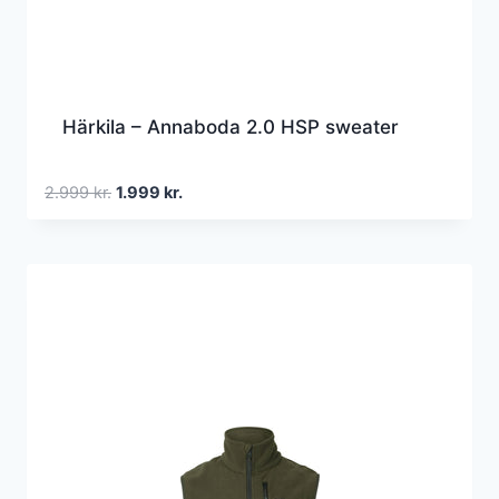
Härkila – Annaboda 2.0 HSP sweater
Den
Den
2.999
kr.
1.999
kr.
oprindelige
aktuelle
pris
pris
var:
er:
2.999 kr..
1.999 kr..