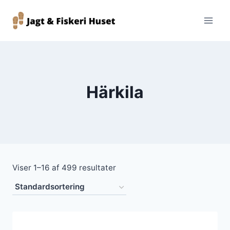
Fortsæt
til
indhold
Härkila
Viser 1–16 af 499 resultater