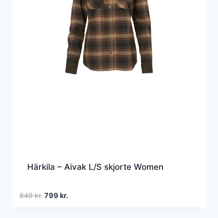
Härkila – Aivak L/S skjorte Women
Den
Den
849
kr.
799
kr.
oprindelige
aktuelle
pris
pris