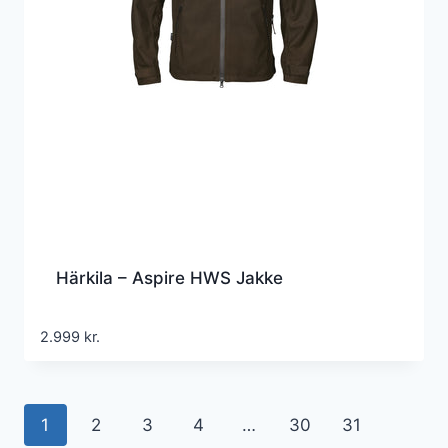
Härkila – Aspire HWS Jakke
2.999
kr.
1
2
3
4
…
30
31