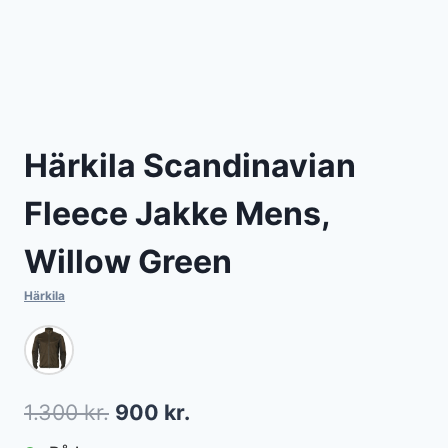
Härkila Scandinavian
Fleece Jakke Mens,
Willow Green
Härkila
Den
Den
1.300
kr.
900
kr.
oprindelige
aktuelle