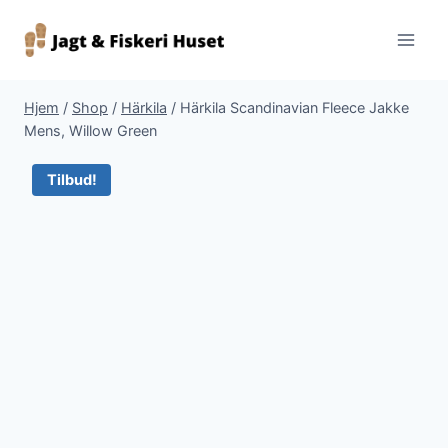
Fortsæt
til
indhold
Hjem
/
Shop
/
Härkila
/
Härkila Scandinavian Fleece Jakke
Mens, Willow Green
Tilbud!