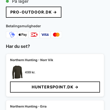
På lager
pris
pris
PRO-OUTDOOR.DK →
var:
er:
1.300 kr..
900 kr..
Betalingsmuligheder
Har du set?
Northern Hunting - Norr Vik
499
kr.
HUNTERSPOINT.DK →
Northern Hunting - Erra