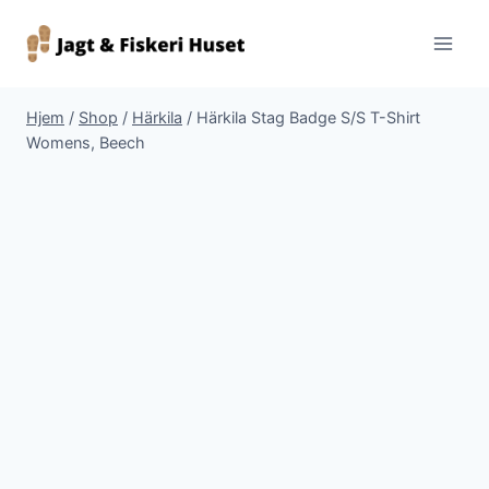
Fortsæt
til
indhold
Hjem
/
Shop
/
Härkila
/
Härkila Stag Badge S/S T-Shirt
Womens, Beech