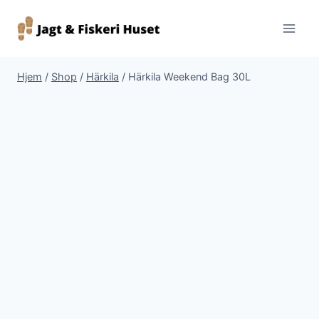
Fortsæt
til
indhold
Hjem
/
Shop
/
Härkila
/
Härkila Weekend Bag 30L