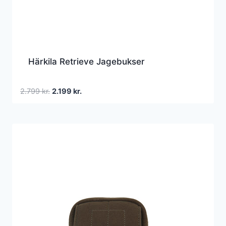
Härkila Retrieve Jagebukser
Den
Den
2.799
kr.
2.199
kr.
oprindelige
aktuelle
pris
pris
var:
er:
2.799 kr..
2.199 kr..