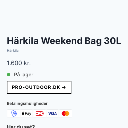
Härkila Weekend Bag 30L
Härkila
1.600
kr.
På lager
PRO-OUTDOOR.DK →
Betalingsmuligheder
Har du set?