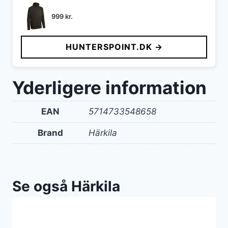
999
kr.
HUNTERSPOINT.DK →
Yderligere information
EAN
5714733548658
Brand
Härkila
Se også Härkila