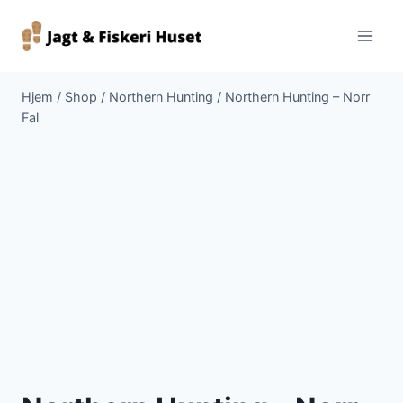
Fortsæt
til
indhold
Hjem
/
Shop
/
Northern Hunting
/
Northern Hunting – Norr
Fal