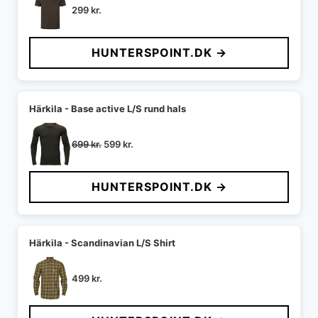
299
kr.
HUNTERSPOINT.DK →
Härkila - Base active L/S rund hals
Den
Den
699
kr.
599
kr.
oprindelige
aktuelle
pris
pris
HUNTERSPOINT.DK →
var:
er:
699 kr..
599 kr..
Härkila - Scandinavian L/S Shirt
499
kr.