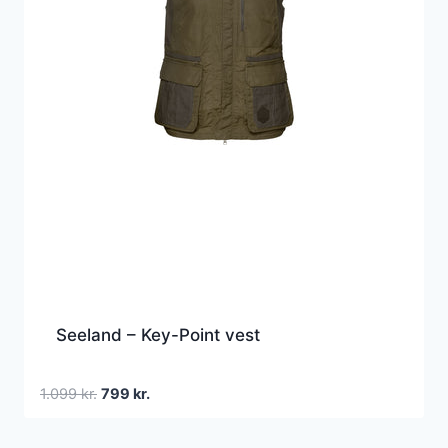
Seeland – Key-Point vest
Den
Den
1.099
kr.
799
kr.
oprindelige
aktuelle
pris
pris