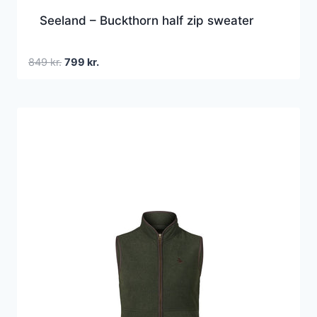
Seeland – Buckthorn half zip sweater
Den
Den
849
kr.
799
kr.
oprindelige
aktuelle
pris
pris
var:
er:
849 kr..
799 kr..