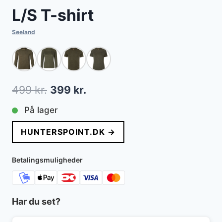
L/S T-shirt
Seeland
Den
Den
499
kr.
399
kr.
oprindelige
aktuelle
På lager
pris
pris
HUNTERSPOINT.DK →
var:
er:
499 kr..
399 kr..
Betalingsmuligheder
Har du set?