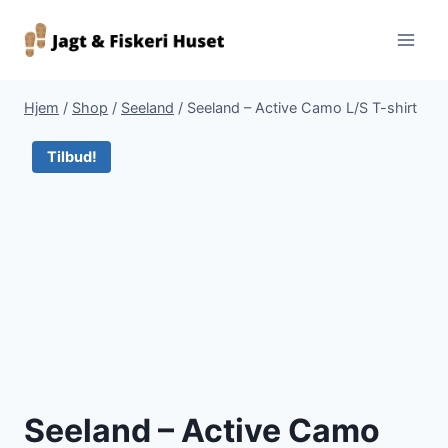
Fortsæt
til
indhold
Hjem
/
Shop
/
Seeland
/
Seeland – Active Camo L/S T-shirt
Tilbud!
Seeland – Active Camo