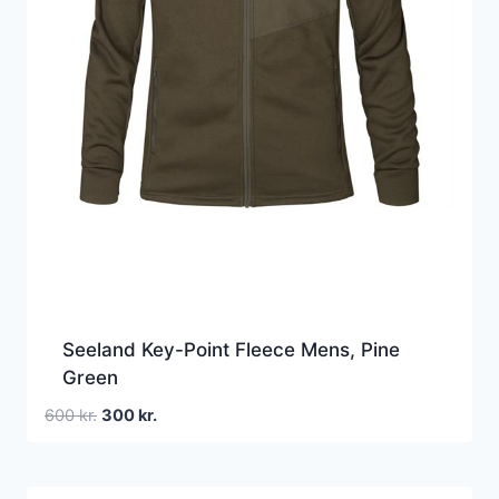
Seeland Key-Point Fleece Mens, Pine
Green
Den
Den
600
kr.
300
kr.
oprindelige
aktuelle
pris
pris
var:
er: