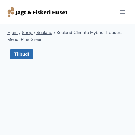
Fortsæt
til
indhold
Hjem
/
Shop
/
Seeland
/
Seeland Climate Hybrid Trousers
Mens, Pine Green
Tilbud!