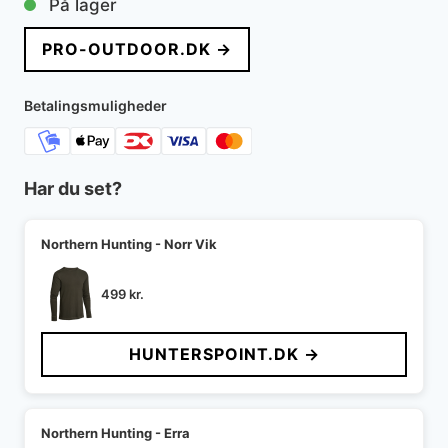
På lager
pris
pris
PRO-OUTDOOR.DK →
var:
er:
1.550 kr..
775 kr..
Betalingsmuligheder
Har du set?
Northern Hunting - Norr Vik
499
kr.
HUNTERSPOINT.DK →
Northern Hunting - Erra