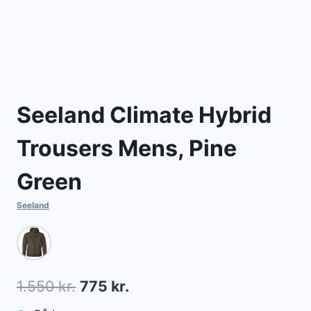
Seeland Climate Hybrid
Trousers Mens, Pine
Green
Seeland
Den
Den
1.550
kr.
775
kr.
oprindelige
aktuelle