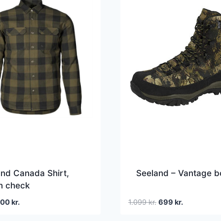
nd Canada Shirt,
Seeland – Vantage b
n check
en
Den
Den
Den
500
kr.
1.099
kr.
699
kr.
prindelige
aktuelle
oprindelige
aktuelle