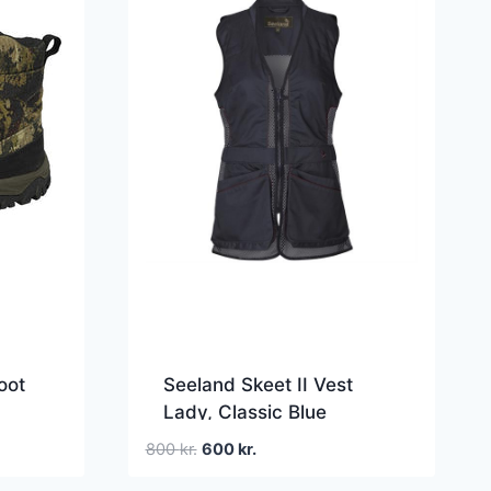
oot
Seeland Skeet II Vest
Lady, Classic Blue
Den
Den
800
kr.
600
kr.
oprindelige
aktuelle