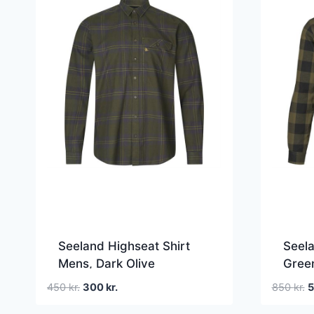
Seeland Highseat Shirt
Seela
Mens, Dark Olive
Gree
Den
Den
D
450
kr.
300
kr.
850
kr.
oprindelige
aktuelle
o