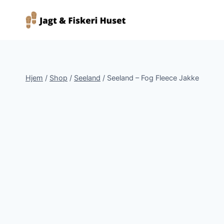
Fortsæt
til
indhold
Hjem
/
Shop
/
Seeland
/
Seeland – Fog Fleece Jakke