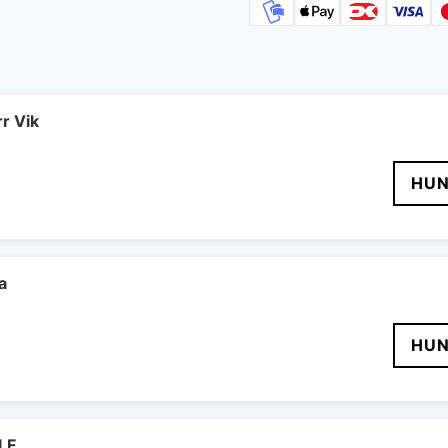
r Vik
HUN
a
HUN
LF