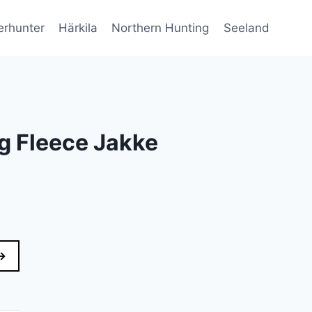
erhunter
Härkila
Northern Hunting
Seeland
g Fleece Jakke
→