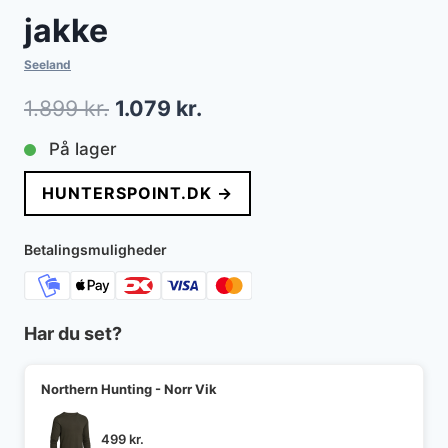
jakke
Seeland
Den
Den
1.899
kr.
1.079
kr.
oprindelige
aktuelle
På lager
pris
pris
HUNTERSPOINT.DK →
var:
er:
1.899 kr..
1.079 kr..
Betalingsmuligheder
Har du set?
Northern Hunting - Norr Vik
499
kr.