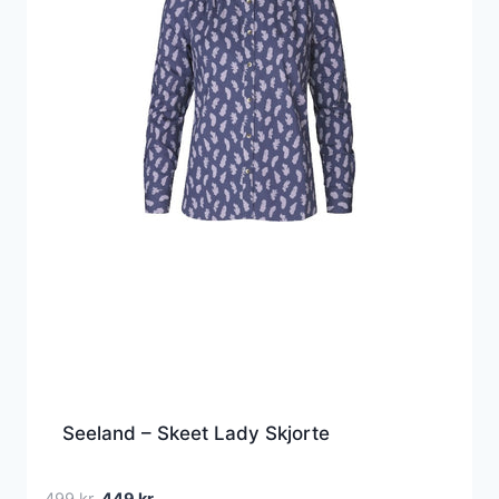
Seeland – Skeet Lady Skjorte
Den
Den