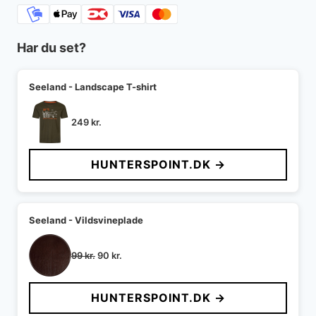
Har du set?
Seeland - Landscape T-shirt
249
kr.
HUNTERSPOINT.DK →
Seeland - Vildsvineplade
Den
Den
99
kr.
90
kr.
oprindelige
aktuelle
pris
pris
HUNTERSPOINT.DK →
var:
er:
99 kr..
90 kr..