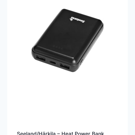
Seeland/Härkila – Heat Power Bank