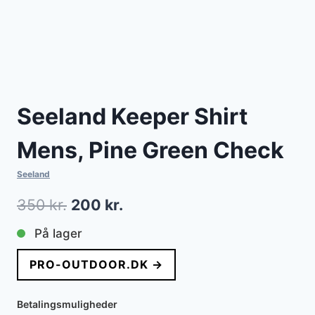
Seeland Keeper Shirt
Mens, Pine Green Check
Seeland
Den
Den
350
kr.
200
kr.
oprindelige
aktuelle
På lager
pris
pris
PRO-OUTDOOR.DK →
var:
er:
350 kr..
200 kr..
Betalingsmuligheder