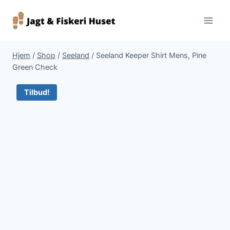
Fortsæt
til
indhold
Hjem
/
Shop
/
Seeland
/
Seeland Keeper Shirt Mens, Pine
Green Check
Tilbud!