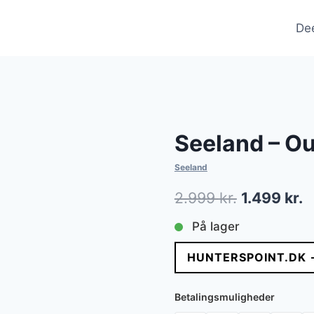
De
Seeland – Ou
Seeland
Den
D
2.999
kr.
1.499
kr.
oprindelig
a
På lager
pris
p
HUNTERSPOINT.DK 
var:
e
2.999 kr..
1
Betalingsmuligheder