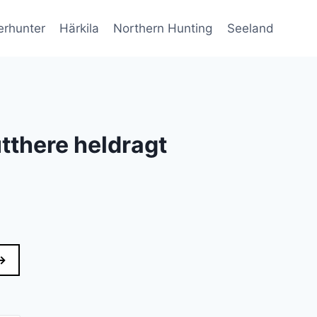
erhunter
Härkila
Northern Hunting
Seeland
tthere heldragt
en
e
ktuelle
ris
→
r:
.499 kr..