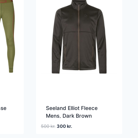
ase
Seeland Elliot Fleece
Mens, Dark Brown
Den
Den
500
kr.
300
kr.
oprindelige
aktuelle