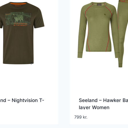
nd – Nightvision T-
Seeland – Hawker B
layer Women
799
kr.