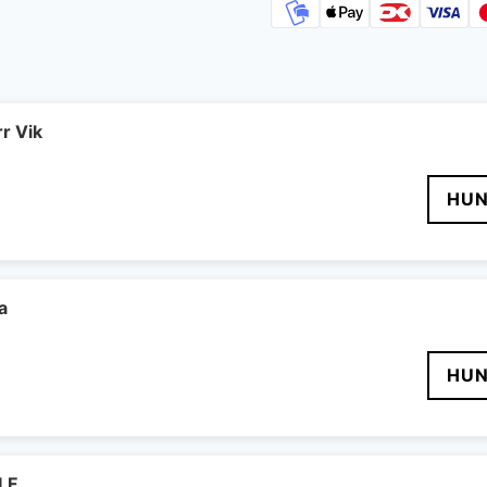
r Vik
HUN
a
HUN
LF