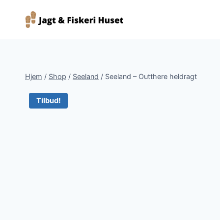
Fortsæt
til
indhold
Hjem
/
Shop
/
Seeland
/
Seeland – Outthere heldragt
Tilbud!