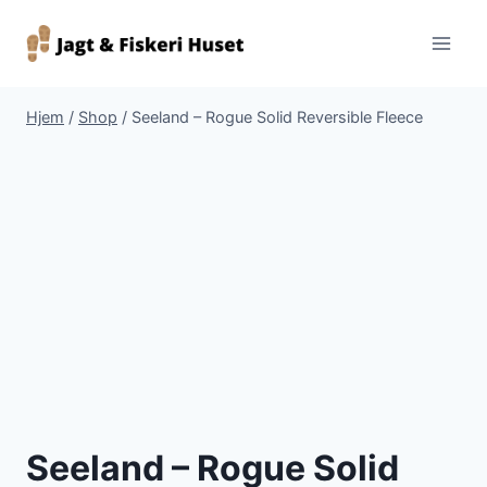
Fortsæt
til
indhold
Hjem
/
Shop
/
Seeland – Rogue Solid Reversible Fleece
Seeland – Rogue Solid