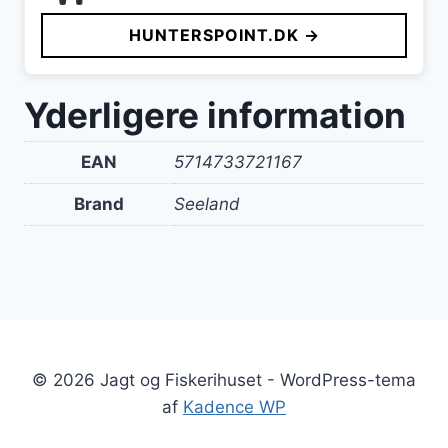
pris
pris
HUNTERSPOINT.DK →
var:
er:
1.299 kr..
999 kr..
Yderligere information
EAN
5714733721167
Brand
Seeland
© 2026 Jagt og Fiskerihuset - WordPress-tema
af
Kadence WP