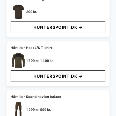
299
kr.
HUNTERSPOINT.DK →
Härkila - Heat L/S T-shirt
Den
Den
1.799
kr.
1.499
kr.
oprindelige
aktuelle
pris
pris
HUNTERSPOINT.DK →
var:
er:
1.799 kr..
1.499 kr..
Härkila - Scandinavian bukser
Den
Den
1.299
kr.
999
kr.
oprindelige
aktuelle