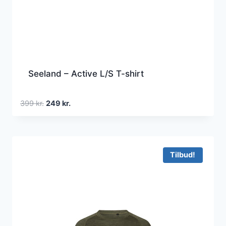
Seeland – Active L/S T-shirt
Den
Den
399
kr.
249
kr.
oprindelige
aktuelle
pris
pris
var:
er:
399 kr..
249 kr..
Tilbud!