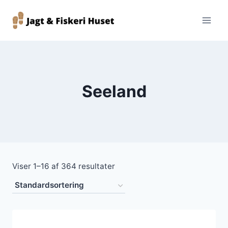
Fortsæt
til
indhold
Seeland
Viser 1–16 af 364 resultater