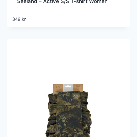
Seeland – Active S/S T-shirt Women
349
kr.