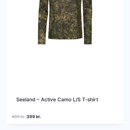
Seeland – Active Camo L/S T-shirt
Den
Den
499
kr.
399
kr.
oprindelige
aktuelle
pris
pris