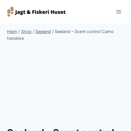
Fortsæt
til
indhold
Hjem
/
Shop
/
Seeland
/
Seeland – Scent control Camo
handske