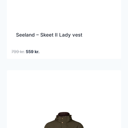
Seeland – Skeet II Lady vest
Den
Den
799
kr.
559
kr.
oprindelige
aktuelle
pris
pris
var:
er:
799 kr..
559 kr..