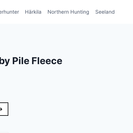
erhunter
Härkila
Northern Hunting
Seeland
by Pile Fleece
lle
→
..