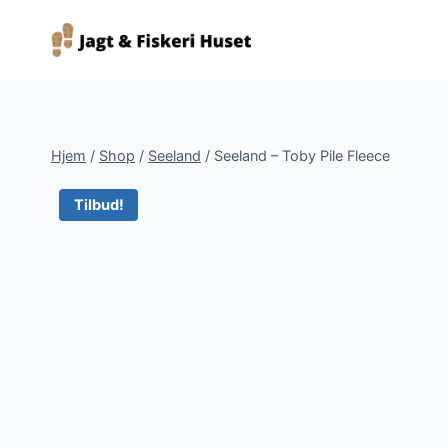
Fortsæt
til
indhold
Hjem
/
Shop
/
Seeland
/
Seeland – Toby Pile Fleece
Tilbud!