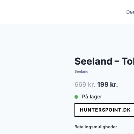
De
Seeland – To
Seeland
Den
Den
669
kr.
199
kr.
oprindelige
aktue
På lager
pris
pris
HUNTERSPOINT.DK 
var:
er:
669 kr..
199 kr
Betalingsmuligheder