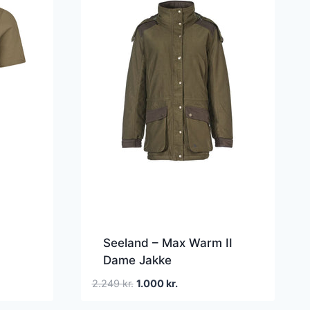
Seeland – Max Warm II
Dame Jakke
Den
Den
2.249
kr.
1.000
kr.
oprindelige
aktuelle