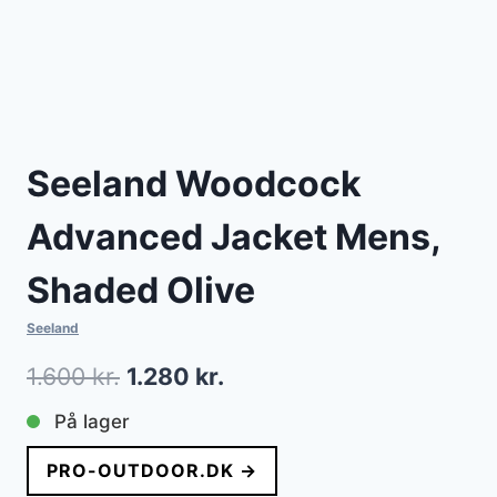
Seeland Woodcock
Advanced Jacket Mens,
Shaded Olive
Seeland
Den
Den
1.600
kr.
1.280
kr.
oprindelige
aktuelle
På lager
pris
pris
PRO-OUTDOOR.DK →
var:
er: