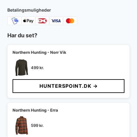
1.600 kr..
1.280 kr..
Betalingsmuligheder
Har du set?
Northern Hunting - Norr Vik
499
kr.
HUNTERSPOINT.DK →
Northern Hunting - Erra
599
kr.