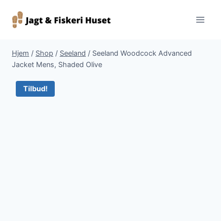
Fortsæt
til
indhold
Hjem
/
Shop
/
Seeland
/
Seeland Woodcock Advanced
Jacket Mens, Shaded Olive
Tilbud!