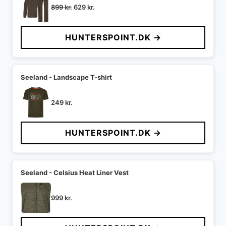
Den
Den
899
kr.
629
kr.
oprindelige
aktuelle
pris
pris
HUNTERSPOINT.DK →
var:
er:
899 kr..
629 kr..
Seeland - Landscape T-shirt
249
kr.
HUNTERSPOINT.DK →
Seeland - Celsius Heat Liner Vest
999
kr.