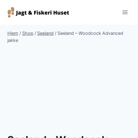
Fortsæt
til
indhold
Hjem
/
Shop
/
Seeland
/
Seeland – Woodcock Advanced
jakke