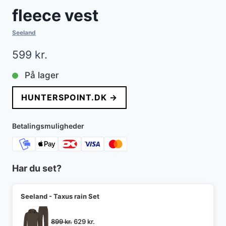
fleece vest
Seeland
599
kr.
På lager
HUNTERSPOINT.DK →
Betalingsmuligheder
Har du set?
Seeland - Taxus rain Set
Den
Den
899
kr.
629
kr.