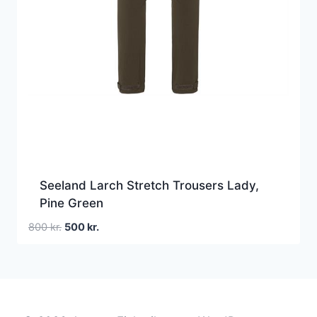
Seeland Larch Stretch Trousers Lady,
Pine Green
Den
Den
800
kr.
500
kr.
oprindelige
aktuelle
pris
pris
var:
er:
800 kr..
500 kr..