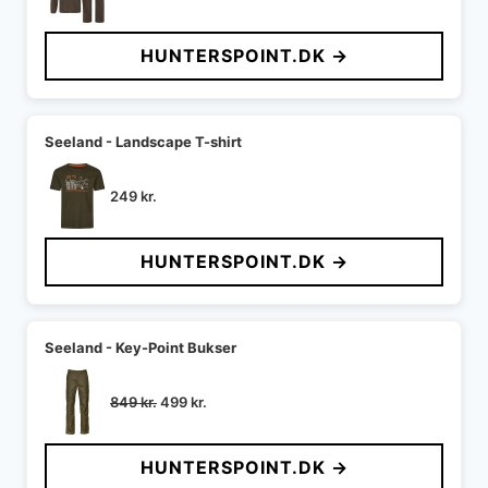
oprindelige
aktuelle
pris
pris
HUNTERSPOINT.DK →
var:
er:
899 kr..
629 kr..
Seeland - Landscape T-shirt
249
kr.
HUNTERSPOINT.DK →
Seeland - Key-Point Bukser
Den
Den
849
kr.
499
kr.
oprindelige
aktuelle
pris
pris
HUNTERSPOINT.DK →
var:
er: