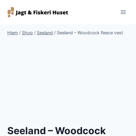
Fortsæt
til
indhold
Hjem
/
Shop
/
Seeland
/
Seeland – Woodcock fleece vest
Seeland – Woodcock