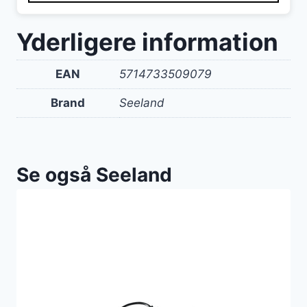
849 kr..
499 kr..
Yderligere information
EAN
5714733509079
Brand
Seeland
Se også Seeland