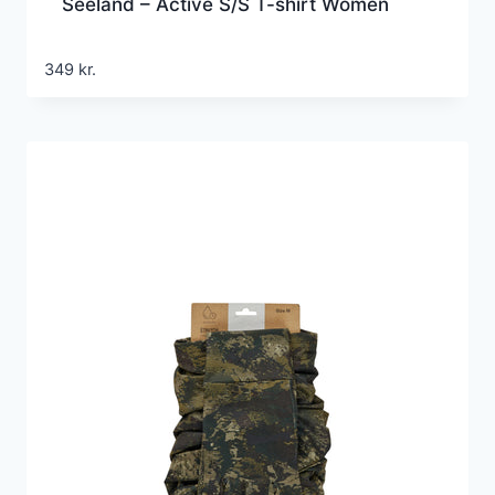
Seeland – Active S/S T-shirt Women
349
kr.