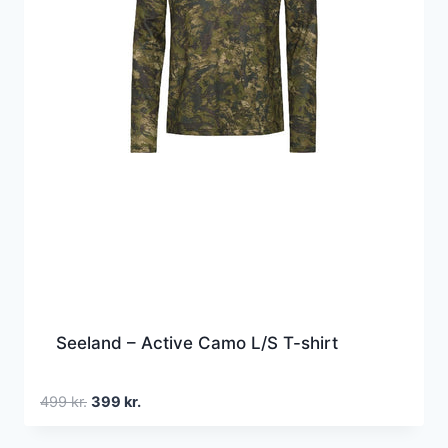
Seeland – Active Camo L/S T-shirt
Den
Den
499
kr.
399
kr.
oprindelige
aktuelle
pris
pris