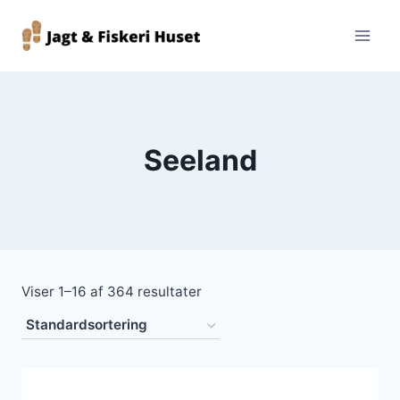
Fortsæt
til
indhold
Seeland
Viser 1–16 af 364 resultater