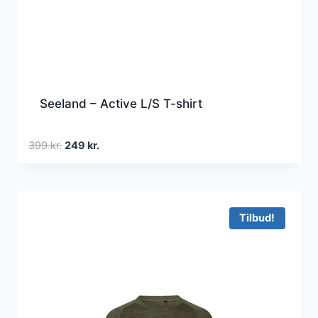
Seeland – Active L/S T-shirt
Den
Den
399
kr.
249
kr.
oprindelige
aktuelle
pris
pris
var:
er:
399 kr..
249 kr..
Tilbud!