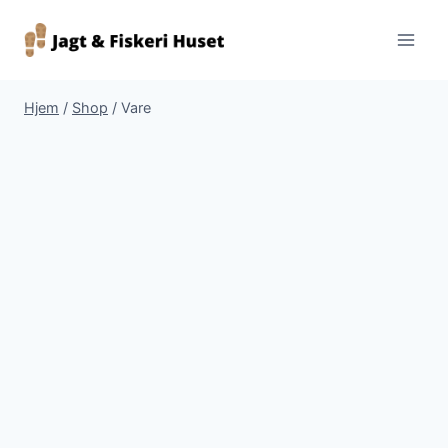
Fortsæt
til
indhold
Hjem
/
Shop
/
Vare