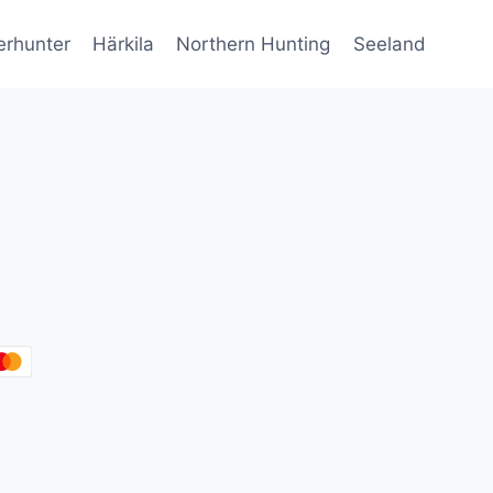
erhunter
Härkila
Northern Hunting
Seeland