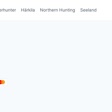
erhunter
Härkila
Northern Hunting
Seeland