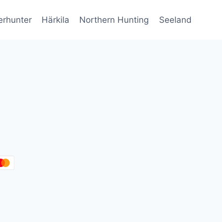
erhunter
Härkila
Northern Hunting
Seeland