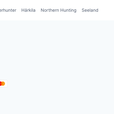
erhunter
Härkila
Northern Hunting
Seeland