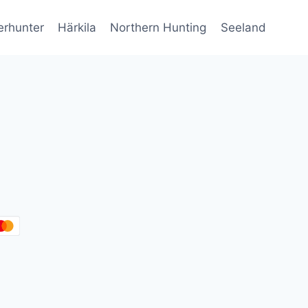
erhunter
Härkila
Northern Hunting
Seeland