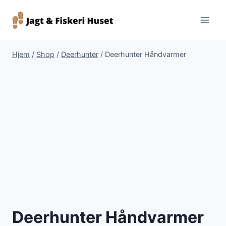
Fortsæt
til
indhold
Hjem
/
Shop
/
Deerhunter
/
Deerhunter Håndvarmer
Deerhunter Håndvarmer