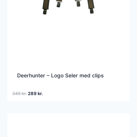
Deerhunter – Logo Seler med clips
Den
Den
349
kr.
289
kr.
oprindelige
aktuelle
pris
pris
var:
er:
349 kr..
289 kr..