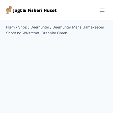
Fortsæt
til
indhold
Hjem
/
Shop
/
Deerhunter
/
Deerhunter Mens Gamekeeper
Shooting Waistcoat, Graphite Green